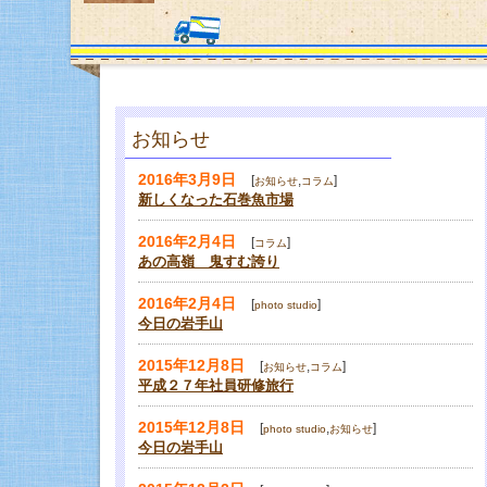
お知らせ
2016年3月9日
[
,
]
お知らせ
コラム
新しくなった石巻魚市場
2016年2月4日
[
]
コラム
あの高嶺 鬼すむ誇り
2016年2月4日
[
]
photo studio
今日の岩手山
2015年12月8日
[
,
]
お知らせ
コラム
平成２７年社員研修旅行
2015年12月8日
[
,
]
photo studio
お知らせ
今日の岩手山