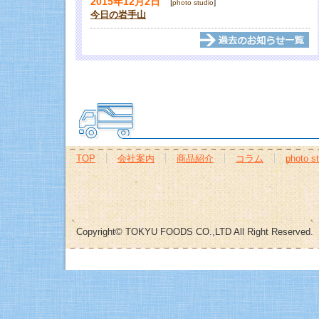
2015年12月2日
[
]
photo studio
今日の岩手山
TOP
会社案内
商品紹介
コラム
photo s
Copyright© TOKYU FOODS CO.,LTD All Right Reserved.